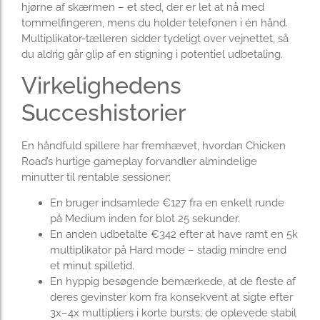
hjørne af skærmen – et sted, der er let at nå med
tommelfingeren, mens du holder telefonen i én hånd.
Multiplikator-tælleren sidder tydeligt over vejnettet, så
du aldrig går glip af en stigning i potentiel udbetaling.
Virkelighedens
Succeshistorier
En håndfuld spillere har fremhævet, hvordan Chicken
Road’s hurtige gameplay forvandler almindelige
minutter til rentable sessioner:
En bruger indsamlede €127 fra en enkelt runde
på Medium inden for blot 25 sekunder.
En anden udbetalte €342 efter at have ramt en 5k
multiplikator på Hard mode – stadig mindre end
et minut spilletid.
En hyppig besøgende bemærkede, at de fleste af
deres gevinster kom fra konsekvent at sigte efter
3x–4x multipliers i korte bursts; de oplevede stabil