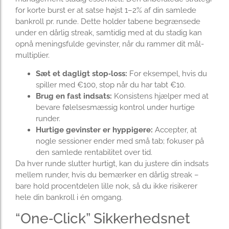
for korte burst er at satse højst 1–2% af din samlede
bankroll pr. runde. Dette holder tabene begrænsede
under en dårlig streak, samtidig med at du stadig kan
opnå meningsfulde gevinster, når du rammer dit mål-
multiplier.
Sæt et dagligt stop‑loss:
For eksempel, hvis du
spiller med €100, stop når du har tabt €10.
Brug en fast indsats:
Konsistens hjælper med at
bevare følelsesmæssig kontrol under hurtige
runder.
Hurtige gevinster er hyppigere:
Accepter, at
nogle sessioner ender med små tab; fokuser på
den samlede rentabilitet over tid.
Da hver runde slutter hurtigt, kan du justere din indsats
mellem runder, hvis du bemærker en dårlig streak –
bare hold procentdelen lille nok, så du ikke risikerer
hele din bankroll i én omgang.
“One‑Click” Sikkerhedsnet