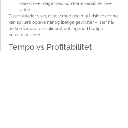
vækst over dage med kun korte sessioner hver
aften.
Disse historier viser, at selv med minimal tidsinvestering
kan spillere opleve håndgribelige gevinster – især når
de kombinerer disciplineret betting med hurtige
beslutningstider.
Tempo vs Profitabilitet
Det vigtigste? Hastighed går ikke ud over rentabiliteten,
hvis du holder dine indsatsbeløb små og stopper ved
fornuftige multipliers. Den hurtige vending giver også
mulighed for hyppige genstarter – hver runde er en
frisk chance for at vinde uden at vente på lange spin-
cyklusser, som andre casino spil ofte har.
Almindelige fejl og
hurtige løsninger
Spillere, der nyder korte sessioner, falder ofte i to