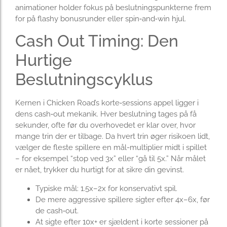
animationer holder fokus på beslutningspunkterne frem
for på flashy bonusrunder eller spin‑and‑win hjul.
Cash Out Timing: Den
Hurtige
Beslutningscyklus
Kernen i Chicken Road’s korte‑sessions appel ligger i
dens cash‑out mekanik. Hver beslutning tages på få
sekunder, ofte før du overhovedet er klar over, hvor
mange trin der er tilbage. Da hvert trin øger risikoen lidt,
vælger de fleste spillere en mål-multiplier midt i spillet
– for eksempel “stop ved 3x” eller “gå til 5x.” Når målet
er nået, trykker du hurtigt for at sikre din gevinst.
Typiske mål: 1.5x–2x for konservativt spil.
De mere aggressive spillere sigter efter 4x–6x, før
de cash‑out.
At sigte efter 10x+ er sjældent i korte sessioner på