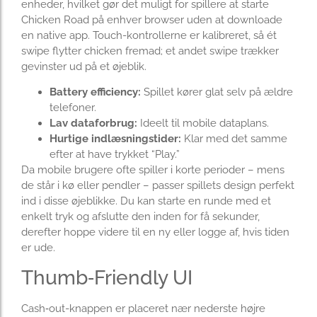
enheder, hvilket gør det muligt for spillere at starte
Chicken Road på enhver browser uden at downloade
en native app. Touch-kontrollerne er kalibreret, så ét
swipe flytter chicken fremad; et andet swipe trækker
gevinster ud på et øjeblik.
Battery efficiency:
Spillet kører glat selv på ældre
telefoner.
Lav dataforbrug:
Ideelt til mobile dataplans.
Hurtige indlæsningstider:
Klar med det samme
efter at have trykket “Play.”
Da mobile brugere ofte spiller i korte perioder – mens
de står i kø eller pendler – passer spillets design perfekt
ind i disse øjeblikke. Du kan starte en runde med et
enkelt tryk og afslutte den inden for få sekunder,
derefter hoppe videre til en ny eller logge af, hvis tiden
er ude.
Thumb‑Friendly UI
Cash‑out-knappen er placeret nær nederste højre