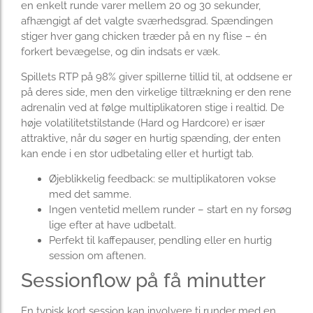
en enkelt runde varer mellem 20 og 30 sekunder,
afhængigt af det valgte sværhedsgrad. Spændingen
stiger hver gang chicken træder på en ny flise – én
forkert bevægelse, og din indsats er væk.
Spillets RTP på 98% giver spillerne tillid til, at oddsene er
på deres side, men den virkelige tiltrækning er den rene
adrenalin ved at følge multiplikatoren stige i realtid. De
høje volatilitetstilstande (Hard og Hardcore) er især
attraktive, når du søger en hurtig spænding, der enten
kan ende i en stor udbetaling eller et hurtigt tab.
Øjeblikkelig feedback: se multiplikatoren vokse
med det samme.
Ingen ventetid mellem runder – start en ny forsøg
lige efter at have udbetalt.
Perfekt til kaffepauser, pendling eller en hurtig
session om aftenen.
Sessionflow på få minutter
En typisk kort session kan involvere ti runder med en