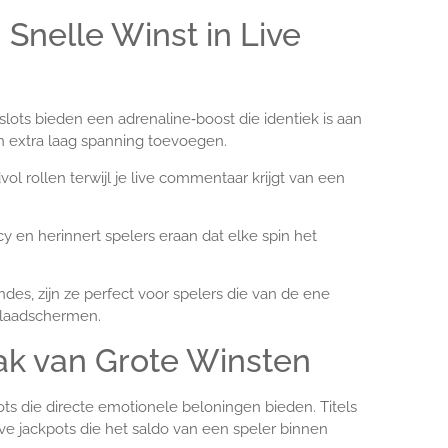
Snelle Winst in Live
 slots bieden een adrenaline‑boost die identiek is aan
n extra laag spanning toevoegen.
ol rollen terwijl je live commentaar krijgt van een
 en herinnert spelers eraan dat elke spin het
es, zijn ze perfect voor spelers die van de ene
rlaadschermen.
ak van Grote Winsten
ts die directe emotionele beloningen bieden. Titels
e jackpots die het saldo van een speler binnen