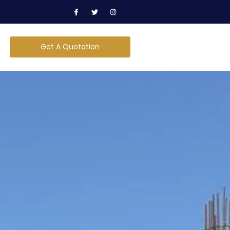
Get A Quotation