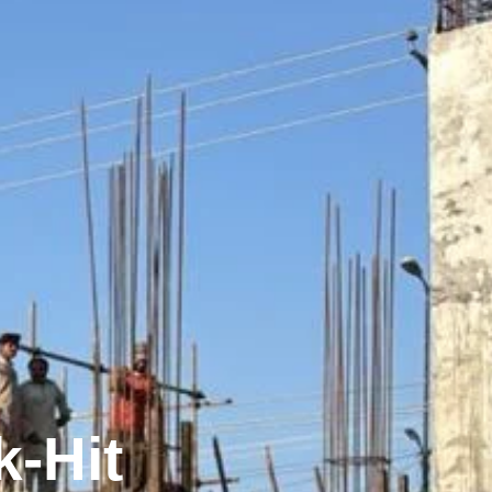
k‑Hit