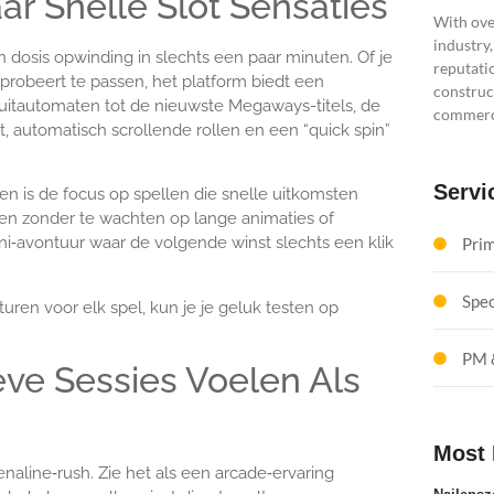
ar Snelle Slot Sensaties
With ove
industry,
 dosis opwinding in slechts een paar minuten. Of je
reputatio
 probeert te passen, het platform biedt een
construct
fruitautomaten tot de nieuwste Megaways-titels, de
commerci
t, automatisch scrollende rollen en een “quick spin”
Servi
en is de focus op spellen die snelle uitkomsten
gen zonder te wachten op lange animaties of
i‑avontuur waar de volgende winst slechts een klik
Prim
Spec
uren voor elk spel, kun je je geluk testen op
PM &
ve Sessies Voelen Als
Most 
enaline‑rush. Zie het als een arcade‑ervaring