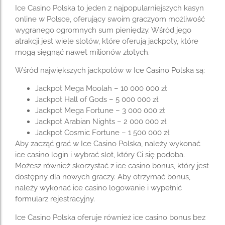
Ice Casino Polska to jeden z najpopularniejszych kasyn
online w Polsce, oferujący swoim graczyom możliwość
wygranego ogromnych sum pieniędzy. Wśród jego
atrakcji jest wiele slotów, które oferują jackpoty, które
mogą sięgnąć nawet milionów złotych.
Wśród największych jackpotów w Ice Casino Polska są:
Jackpot Mega Moolah – 10 000 000 zł
Jackpot Hall of Gods – 5 000 000 zł
Jackpot Mega Fortune – 3 000 000 zł
Jackpot Arabian Nights – 2 000 000 zł
Jackpot Cosmic Fortune – 1 500 000 zł
Aby zacząć grać w Ice Casino Polska, należy wykonać
ice casino login i wybrać slot, który Ci się podoba.
Możesz również skorzystać z ice casino bonus, który jest
dostępny dla nowych graczy. Aby otrzymać bonus,
należy wykonać ice casino logowanie i wypełnić
formularz rejestracyjny.
Ice Casino Polska oferuje również ice casino bonus bez