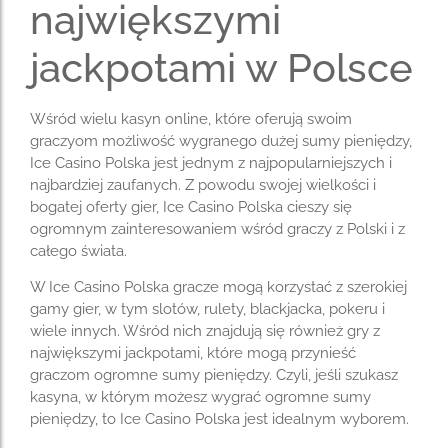
największymi
jackpotami w Polsce
Wśród wielu kasyn online, które oferują swoim
graczyom możliwość wygranego dużej sumy pieniędzy,
Ice Casino Polska jest jednym z najpopularniejszych i
najbardziej zaufanych. Z powodu swojej wielkości i
bogatej oferty gier, Ice Casino Polska cieszy się
ogromnym zainteresowaniem wśród graczy z Polski i z
całego świata.
W Ice Casino Polska gracze mogą korzystać z szerokiej
gamy gier, w tym slotów, rulety, blackjacka, pokeru i
wiele innych. Wśród nich znajdują się również gry z
największymi jackpotami, które mogą przynieść
graczom ogromne sumy pieniędzy. Czyli, jeśli szukasz
kasyna, w którym możesz wygrać ogromne sumy
pieniędzy, to Ice Casino Polska jest idealnym wyborem.