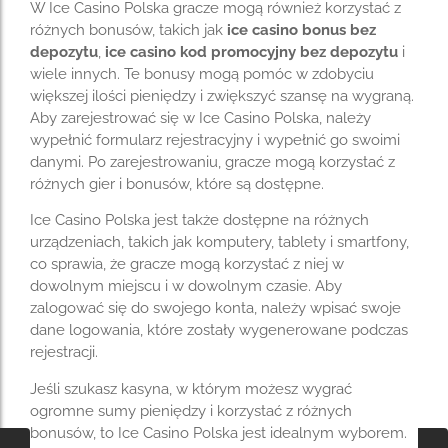
W Ice Casino Polska gracze mogą również korzystać z
różnych bonusów, takich jak
ice casino bonus bez
depozytu
,
ice casino kod promocyjny bez depozytu
i
wiele innych. Te bonusy mogą pomóc w zdobyciu
większej ilości pieniędzy i zwiększyć szansę na wygraną.
Aby zarejestrować się w Ice Casino Polska, należy
wypełnić formularz rejestracyjny i wypełnić go swoimi
danymi. Po zarejestrowaniu, gracze mogą korzystać z
różnych gier i bonusów, które są dostępne.
Ice Casino Polska jest także dostępne na różnych
urządzeniach, takich jak komputery, tablety i smartfony,
co sprawia, że gracze mogą korzystać z niej w
dowolnym miejscu i w dowolnym czasie. Aby
zalogować się do swojego konta, należy wpisać swoje
dane logowania, które zostały wygenerowane podczas
rejestracji.
Jeśli szukasz kasyna, w którym możesz wygrać
ogromne sumy pieniędzy i korzystać z różnych
bonusów, to Ice Casino Polska jest idealnym wyborem.