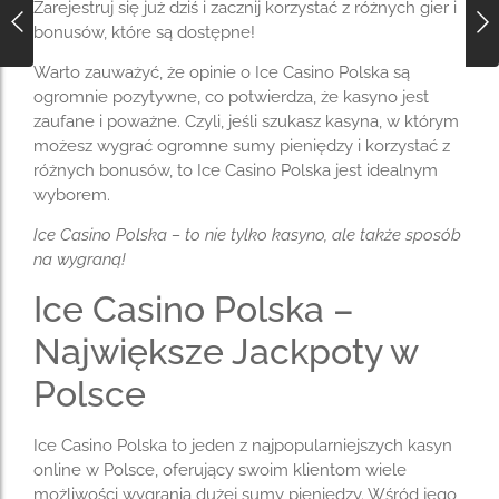
Zarejestruj się już dziś i zacznij korzystać z różnych gier i
bonusów, które są dostępne!
Warto zauważyć, że opinie o Ice Casino Polska są
ogromnie pozytywne, co potwierdza, że kasyno jest
zaufane i poważne. Czyli, jeśli szukasz kasyna, w którym
możesz wygrać ogromne sumy pieniędzy i korzystać z
różnych bonusów, to Ice Casino Polska jest idealnym
wyborem.
Ice Casino Polska – to nie tylko kasyno, ale także sposób
na wygraną!
Ice Casino Polska –
Największe Jackpoty w
Polsce
Ice Casino Polska to jeden z najpopularniejszych kasyn
online w Polsce, oferujący swoim klientom wiele
możliwości wygrania dużej sumy pieniędzy. Wśród jego