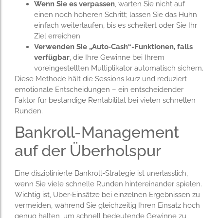
Wenn Sie es verpassen
, warten Sie nicht auf
einen noch höheren Schritt; lassen Sie das Huhn
einfach weiterlaufen, bis es scheitert oder Sie Ihr
Ziel erreichen.
Verwenden Sie „Auto‑Cash“-Funktionen, falls
verfügbar
, die Ihre Gewinne bei Ihrem
voreingestellten Multiplikator automatisch sichern.
Diese Methode hält die Sessions kurz und reduziert
emotionale Entscheidungen – ein entscheidender
Faktor für beständige Rentabilität bei vielen schnellen
Runden.
Bankroll-Management
auf der Überholspur
Eine disziplinierte Bankroll-Strategie ist unerlässlich,
wenn Sie viele schnelle Runden hintereinander spielen.
Wichtig ist, Über‑Einsätze bei einzelnen Ergebnissen zu
vermeiden, während Sie gleichzeitig Ihren Einsatz hoch
genug halten, um schnell bedeutende Gewinne zu