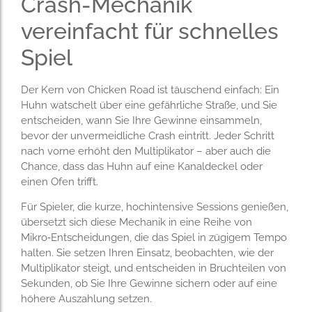
Crash-Mechanik
vereinfacht für schnelles
Spiel
Der Kern von Chicken Road ist täuschend einfach: Ein
Huhn watschelt über eine gefährliche Straße, und Sie
entscheiden, wann Sie Ihre Gewinne einsammeln,
bevor der unvermeidliche Crash eintritt. Jeder Schritt
nach vorne erhöht den Multiplikator – aber auch die
Chance, dass das Huhn auf eine Kanaldeckel oder
einen Ofen trifft.
Für Spieler, die kurze, hochintensive Sessions genießen,
übersetzt sich diese Mechanik in eine Reihe von
Mikro‑Entscheidungen, die das Spiel in zügigem Tempo
halten. Sie setzen Ihren Einsatz, beobachten, wie der
Multiplikator steigt, und entscheiden in Bruchteilen von
Sekunden, ob Sie Ihre Gewinne sichern oder auf eine
höhere Auszahlung setzen.