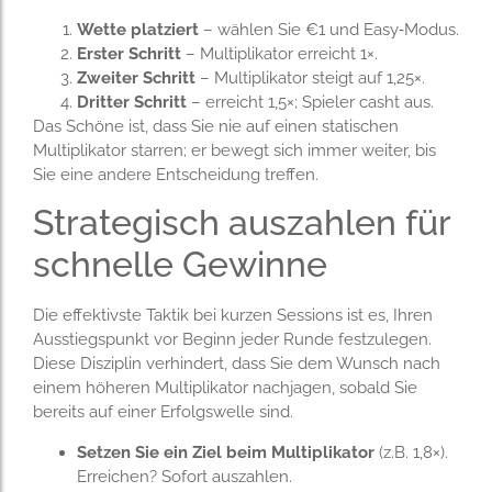
Wette platziert
– wählen Sie €1 und Easy‑Modus.
Erster Schritt
– Multiplikator erreicht 1×.
Zweiter Schritt
– Multiplikator steigt auf 1,25×.
Dritter Schritt
– erreicht 1,5×; Spieler casht aus.
Das Schöne ist, dass Sie nie auf einen statischen
Multiplikator starren; er bewegt sich immer weiter, bis
Sie eine andere Entscheidung treffen.
Strategisch auszahlen für
schnelle Gewinne
Die effektivste Taktik bei kurzen Sessions ist es, Ihren
Ausstiegspunkt vor Beginn jeder Runde festzulegen.
Diese Disziplin verhindert, dass Sie dem Wunsch nach
einem höheren Multiplikator nachjagen, sobald Sie
bereits auf einer Erfolgswelle sind.
Setzen Sie ein Ziel beim Multiplikator
(z.B. 1,8×).
Erreichen? Sofort auszahlen.