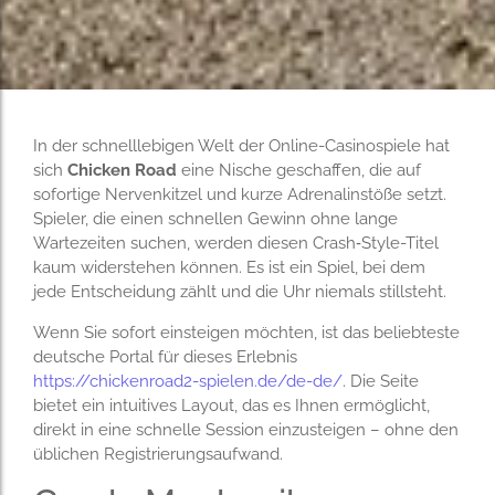
In der schnelllebigen Welt der Online-Casinospiele hat
sich
Chicken Road
eine Nische geschaffen, die auf
sofortige Nervenkitzel und kurze Adrenalinstöße setzt.
Spieler, die einen schnellen Gewinn ohne lange
Wartezeiten suchen, werden diesen Crash‑Style-Titel
kaum widerstehen können. Es ist ein Spiel, bei dem
jede Entscheidung zählt und die Uhr niemals stillsteht.
Wenn Sie sofort einsteigen möchten, ist das beliebteste
deutsche Portal für dieses Erlebnis
https://chickenroad2-spielen.de/de-de/
. Die Seite
bietet ein intuitives Layout, das es Ihnen ermöglicht,
direkt in eine schnelle Session einzusteigen – ohne den
üblichen Registrierungsaufwand.