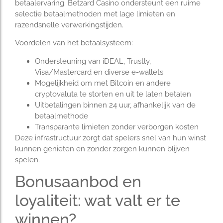
betaalervaring. Betzard Casino ondersteunt een ruime
selectie betaalmethoden met lage limieten en
razendsnelle verwerkingstijden.
Voordelen van het betaalsysteem:
Ondersteuning van iDEAL, Trustly,
Visa/Mastercard en diverse e-wallets
Mogelijkheid om met Bitcoin en andere
cryptovaluta te storten en uit te laten betalen
Uitbetalingen binnen 24 uur, afhankelijk van de
betaalmethode
Transparante limieten zonder verborgen kosten
Deze infrastructuur zorgt dat spelers snel van hun winst
kunnen genieten en zonder zorgen kunnen blijven
spelen.
Bonusaanbod en
loyaliteit: wat valt er te
winnen?