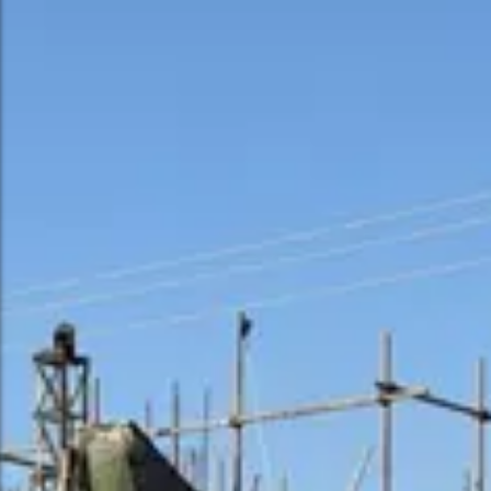
Specialize Technical Services
Specialize Technical Services
Architectural & Interior Planning
Architectural & Interior Planning
MEP Systems
MEP Systems
Steel Structure Works &
Steel Structure Works &
Fabrication
Fabrication
Specialize Services Gallery
Specialize Services Gallery
PM & Infra structure
PM & Infra structure
Development
Development
Community Infrastructure
Community Infrastructure
Development
Development
Project Managment & Planning
Project Managment & Planning
Services
Services
PM & Infra Services Gallery
PM & Infra Services Gallery