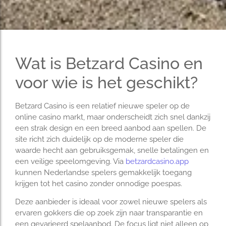
Wat is Betzard Casino en
voor wie is het geschikt?
Betzard Casino is een relatief nieuwe speler op de
online casino markt, maar onderscheidt zich snel dankzij
een strak design en een breed aanbod aan spellen. De
site richt zich duidelijk op de moderne speler die
waarde hecht aan gebruiksgemak, snelle betalingen en
een veilige speelomgeving. Via
betzardcasino.app
kunnen Nederlandse spelers gemakkelijk toegang
krijgen tot het casino zonder onnodige poespas.
Deze aanbieder is ideaal voor zowel nieuwe spelers als
ervaren gokkers die op zoek zijn naar transparantie en
een gevarieerd spelaanbod. De focus ligt niet alleen op