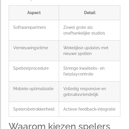
Aspect
Detail
Softwarepartners
Zowel grote als
onafhankelijke studio’s
Vernieuwingsritme
Wekelijkse updates met
nieuwe spellen
Speltestprocedure
Strenge kwaliteits- en
fairplaycontrole
Mobiele optimalisatie
Volledig responsive en
gebruiksvriendelijk
Spelersbetrokkenheid
Actieve feedback-integratie
Waarom kiezen spelers