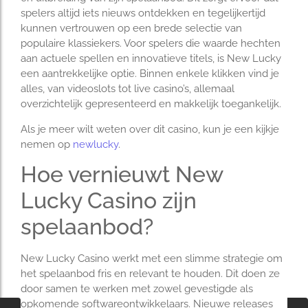
spelers altijd iets nieuws ontdekken en tegelijkertijd
kunnen vertrouwen op een brede selectie van
populaire klassiekers. Voor spelers die waarde hechten
aan actuele spellen en innovatieve titels, is New Lucky
een aantrekkelijke optie. Binnen enkele klikken vind je
alles, van videoslots tot live casino’s, allemaal
overzichtelijk gepresenteerd en makkelijk toegankelijk.
Als je meer wilt weten over dit casino, kun je een kijkje
nemen op
newlucky
.
Hoe vernieuwt New
Lucky Casino zijn
spelaanbod?
New Lucky Casino werkt met een slimme strategie om
het spelaanbod fris en relevant te houden. Dit doen ze
door samen te werken met zowel gevestigde als
opkomende softwareontwikkelaars. Nieuwe releases