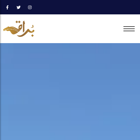
Primary Construction
Primary Construction
Services
Services
Residential & Commercial
Residential & Commercial
Construction
Construction
Turnkey Design + Build Projects
Turnkey Design + Build Projects
Grey Stucture Works
Grey Stucture Works
Primary Services Gallery
Primary Services Gallery