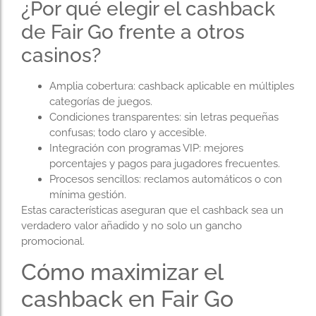
¿Por qué elegir el cashback
de Fair Go frente a otros
casinos?
Amplia cobertura: cashback aplicable en múltiples
categorías de juegos.
Condiciones transparentes: sin letras pequeñas
confusas; todo claro y accesible.
Integración con programas VIP: mejores
porcentajes y pagos para jugadores frecuentes.
Procesos sencillos: reclamos automáticos o con
mínima gestión.
Estas características aseguran que el cashback sea un
verdadero valor añadido y no solo un gancho
promocional.
Cómo maximizar el
cashback en Fair Go