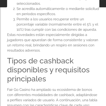
seleccionados.
Se acredita automáticamente o mediante solicitud
en periodos específicos.
Permite a los usuarios recuperar entre un
porcentaje variable (normalmente entre el 5% y el
10%) tras cumplir con las condiciones de apuesta.
Estas novedades están especialmente dirigidas a
jugadores que apuestan de forma consistente y valoran
un retorno real, brindando un respiro en sesiones con
resultados adversos.
Tipos de cashback
disponibles y requisitos
principales
Fair Go Casino ha ampliado su ecosistema de bonos
con diferentes modalidades de cashback, adaptándose
a perfiles variados de usuario. A continuación, una tabla
resumen con las características clave de cada uno: