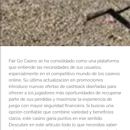
Fair Go Casino se ha consolidado como una plataforma
que entiende las necesidades de sus usuarios,
especialmente en el competitivo mundo de los casinos
online. Su última actualización en promociones
introduce nuevas ofertas de cashback diseñadas para
ofrecer a los jugadores más oportunidades de recuperar
parte de sus pérdidas y maximizar la experiencia de
juego con mayor seguridad financiera. Si buscas una
opción confiable que combine variedad y beneficios
claros, este casino gana puntos en ese sentido.
Descubre en este artículo todo lo que necesitas saber