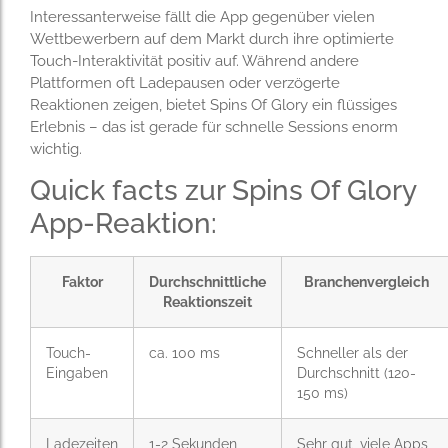
Interessanterweise fällt die App gegenüber vielen
Wettbewerbern auf dem Markt durch ihre optimierte
Touch-Interaktivität positiv auf. Während andere
Plattformen oft Ladepausen oder verzögerte
Reaktionen zeigen, bietet Spins Of Glory ein flüssiges
Erlebnis – das ist gerade für schnelle Sessions enorm
wichtig.
Quick facts zur Spins Of Glory
App-Reaktion:
Faktor
Durchschnittliche
Branchenvergleich
Reaktionszeit
Touch-
ca. 100 ms
Schneller als der
Eingaben
Durchschnitt (120-
150 ms)
Ladezeiten
1-2 Sekunden
Sehr gut, viele Apps