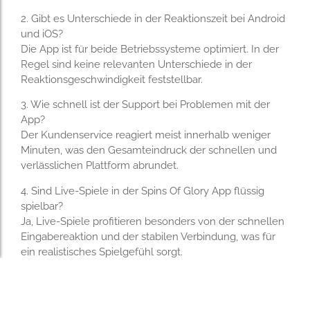
2. Gibt es Unterschiede in der Reaktionszeit bei Android
und iOS?
Die App ist für beide Betriebssysteme optimiert. In der
Regel sind keine relevanten Unterschiede in der
Reaktionsgeschwindigkeit feststellbar.
3. Wie schnell ist der Support bei Problemen mit der
App?
Der Kundenservice reagiert meist innerhalb weniger
Minuten, was den Gesamteindruck der schnellen und
verlässlichen Plattform abrundet.
4. Sind Live-Spiele in der Spins Of Glory App flüssig
spielbar?
Ja, Live-Spiele profitieren besonders von der schnellen
Eingabereaktion und der stabilen Verbindung, was für
ein realistisches Spielgefühl sorgt.
5. Kann ich die App auch auf älteren Smartphones gut
nutzen?
Ja, die App ist bewusst ressourcenschonend gestaltet,