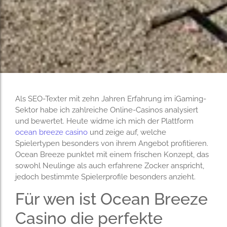
Als SEO-Texter mit zehn Jahren Erfahrung im iGaming-
Sektor habe ich zahlreiche Online-Casinos analysiert
und bewertet. Heute widme ich mich der Plattform
ocean breeze casino
und zeige auf, welche
Spielertypen besonders von ihrem Angebot profitieren.
Ocean Breeze punktet mit einem frischen Konzept, das
sowohl Neulinge als auch erfahrene Zocker anspricht,
jedoch bestimmte Spielerprofile besonders anzieht.
Für wen ist Ocean Breeze
Casino die perfekte