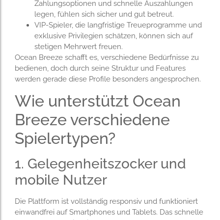
Zahlungsoptionen und schnelle Auszahlungen
legen, fühlen sich sicher und gut betreut.
VIP-Spieler, die langfristige Treueprogramme und
exklusive Privilegien schätzen, können sich auf
stetigen Mehrwert freuen.
Ocean Breeze schafft es, verschiedene Bedürfnisse zu
bedienen, doch durch seine Struktur und Features
werden gerade diese Profile besonders angesprochen.
Wie unterstützt Ocean
Breeze verschiedene
Spielertypen?
1. Gelegenheitszocker und
mobile Nutzer
Die Plattform ist vollständig responsiv und funktioniert
einwandfrei auf Smartphones und Tablets. Das schnelle