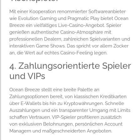
Mit einer Kooperation renommierter Softwareanbieter
wie Evolution Gaming und Pragmatic Play bietet Ocean
Breeze ein vielfältiges Live-Casino-Angebot. Spieler
genießen authentische Casino-Atmosphäre mit
professionellen Dealern, zahlreichen Spielvarianten und
interaktiven Game Shows. Das spricht vor allem Zocker
an, die Wert auf echtes Casino-Feeling legen.
4. Zahlungsorientierte Spieler
und VIPs
Ocean Breeze stellt eine breite Palette an
Zahlungsoptionen bereit, von klassischen Kreditkarten
über E-Wallets bis hin zu Kryptowährungen. Schnelle
Auszahlungen und ein transparenter Umgang mit Limits
schaffen Vertrauen. VIP-Spieler profitieren zusätzlich
von exklusiven Belohnungen, persönlichen Account
Managern und maßgeschneiderten Angeboten.