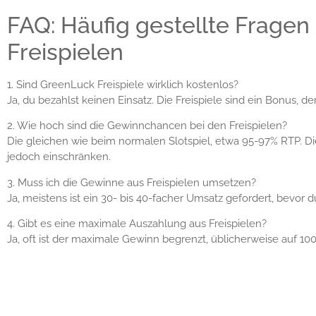
FAQ: Häufig gestellte Frage
Freispielen
1. Sind GreenLuck Freispiele wirklich kostenlos?
Ja, du bezahlst keinen Einsatz. Die Freispiele sind ein Bonus, der
2. Wie hoch sind die Gewinnchancen bei den Freispielen?
Die gleichen wie beim normalen Slotspiel, etwa 95-97% RTP.
jedoch einschränken.
3. Muss ich die Gewinne aus Freispielen umsetzen?
Ja, meistens ist ein 30- bis 40-facher Umsatz gefordert, bevor 
4. Gibt es eine maximale Auszahlung aus Freispielen?
Ja, oft ist der maximale Gewinn begrenzt, üblicherweise auf 100
5. Kann ich Freispiele auf allen Slots nutzen?
Nein, nur auf bestimmten, die vom Casino vorgegeben werden
GreenLuck Freispiele bieten eine solide Möglichkeit, ohne eigen