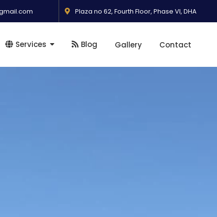
gmail.com
Plaza no 62, Fourth Floor, Phase VI, DHA
Services
Blog
Gallery
Contact