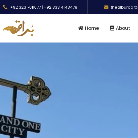
+92 323 7011077 | +92 333 4143478
thealburaq@
Home
About