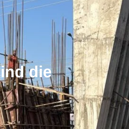
ind die