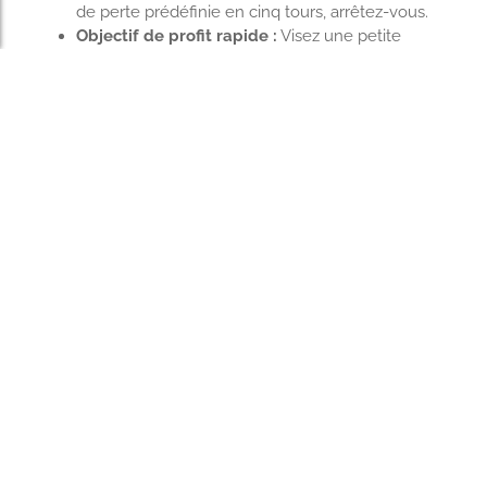
de perte prédéfinie en cinq tours, arrêtez-vous.
Objectif de profit rapide :
Visez une petite
victoire—par exemple €5—pour garder les
sessions courtes et satisfaisantes.
Cette approche disciplinée maintient votre plaisir de
jouer sans en faire un marathon.
Erreurs courantes et
comment les éviter en
cours de route
Une erreur fréquente est de poursuivre les pertes en
augmentant la mise après un crash ; cela transforme
généralement une session courte en une session
prolongée qui vide votre bankroll plus vite que prévu.
Respectez votre mise fixée :
Même après des séries
de pertes, maintenez la même taille de mise
initiale.