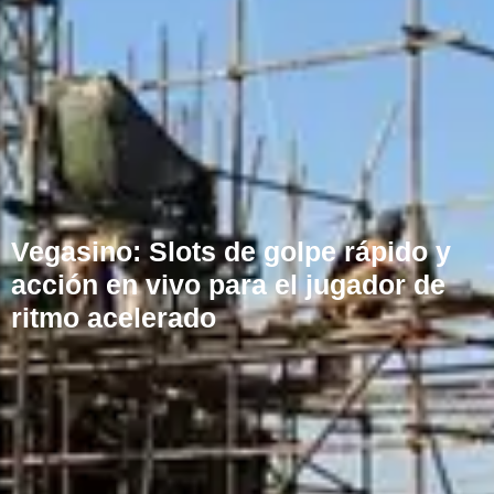
Vegasino: Slots de golpe rápido y
acción en vivo para el jugador de
ritmo acelerado