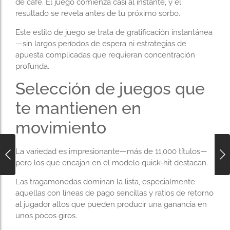
de café. El juego comienza casi al instante, y el
resultado se revela antes de tu próximo sorbo.
Este estilo de juego se trata de gratificación instantánea
—sin largos períodos de espera ni estrategias de
apuesta complicadas que requieran concentración
profunda.
Selección de juegos que
te mantienen en
movimiento
La variedad es impresionante—más de 11,000 títulos—
pero los que encajan en el modelo quick‑hit destacan.
Las tragamonedas dominan la lista, especialmente
aquellas con líneas de pago sencillas y ratios de retorno
al jugador altos que pueden producir una ganancia en
unos pocos giros.