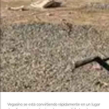
Vegasino se está convirtiendo rápidamente en un lugar