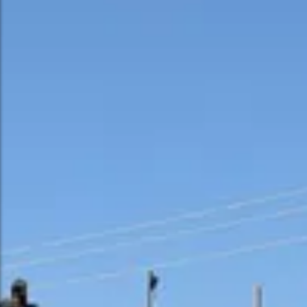
Specialize Technical Services
Specialize Technical Services
Architectural & Interior Planning
Architectural & Interior Planning
MEP Systems
MEP Systems
Steel Structure Works &
Steel Structure Works &
Fabrication
Fabrication
Specialize Services Gallery
Specialize Services Gallery
PM & Infra structure
PM & Infra structure
Development
Development
Community Infrastructure
Community Infrastructure
Development
Development
Project Managment & Planning
Project Managment & Planning
Services
Services
PM & Infra Services Gallery
PM & Infra Services Gallery