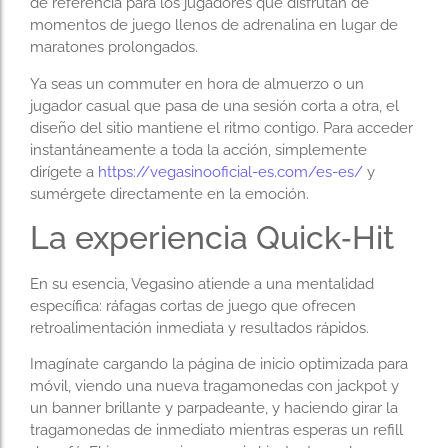
de referencia para los jugadores que disfrutan de
momentos de juego llenos de adrenalina en lugar de
maratones prolongados.
Ya seas un commuter en hora de almuerzo o un
jugador casual que pasa de una sesión corta a otra, el
diseño del sitio mantiene el ritmo contigo. Para acceder
instantáneamente a toda la acción, simplemente
dirígete a
https://vegasinooficial-es.com/es-es/
y
sumérgete directamente en la emoción.
La experiencia Quick‑Hit
En su esencia, Vegasino atiende a una mentalidad
específica: ráfagas cortas de juego que ofrecen
retroalimentación inmediata y resultados rápidos.
Imagínate cargando la página de inicio optimizada para
móvil, viendo una nueva tragamonedas con jackpot y
un banner brillante y parpadeante, y haciendo girar la
tragamonedas de inmediato mientras esperas un refill