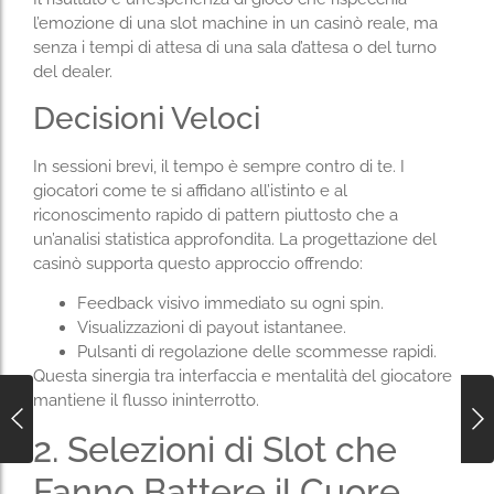
l’emozione di una slot machine in un casinò reale, ma
senza i tempi di attesa di una sala d’attesa o del turno
del dealer.
Decisioni Veloci
In sessioni brevi, il tempo è sempre contro di te. I
giocatori come te si affidano all’istinto e al
riconoscimento rapido di pattern piuttosto che a
un’analisi statistica approfondita. La progettazione del
casinò supporta questo approccio offrendo:
Feedback visivo immediato su ogni spin.
Visualizzazioni di payout istantanee.
Pulsanti di regolazione delle scommesse rapidi.
Questa sinergia tra interfaccia e mentalità del giocatore
mantiene il flusso ininterrotto.
2. Selezioni di Slot che
Fanno Battere il Cuore