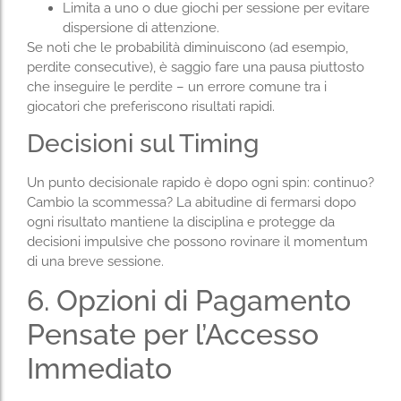
Limita a uno o due giochi per sessione per evitare
dispersione di attenzione.
Se noti che le probabilità diminuiscono (ad esempio,
perdite consecutive), è saggio fare una pausa piuttosto
che inseguire le perdite – un errore comune tra i
giocatori che preferiscono risultati rapidi.
Decisioni sul Timing
Un punto decisionale rapido è dopo ogni spin: continuo?
Cambio la scommessa? La abitudine di fermarsi dopo
ogni risultato mantiene la disciplina e protegge da
decisioni impulsive che possono rovinare il momentum
di una breve sessione.
6. Opzioni di Pagamento
Pensate per l’Accesso
Immediato