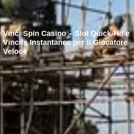
Vinci Spin Casino – Slot Quick‑Hit e
Vincite Instantanee per il Giocatore
Veloce