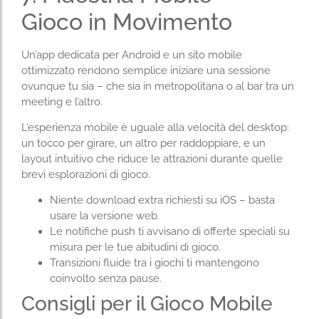
Gioco in Movimento
Un’app dedicata per Android e un sito mobile
ottimizzato rendono semplice iniziare una sessione
ovunque tu sia – che sia in metropolitana o al bar tra un
meeting e l’altro.
L’esperienza mobile è uguale alla velocità del desktop:
un tocco per girare, un altro per raddoppiare, e un
layout intuitivo che riduce le attrazioni durante quelle
brevi esplorazioni di gioco.
Niente download extra richiesti su iOS – basta
usare la versione web.
Le notifiche push ti avvisano di offerte speciali su
misura per le tue abitudini di gioco.
Transizioni fluide tra i giochi ti mantengono
coinvolto senza pause.
Consigli per il Gioco Mobile