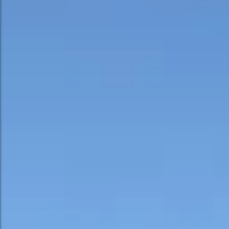
Specialize Technical Services
Specialize Technical Services
Architectural & Interior Planning
Architectural & Interior Planning
MEP Systems
MEP Systems
Steel Structure Works &
Steel Structure Works &
Fabrication
Fabrication
Specialize Services Gallery
Specialize Services Gallery
PM & Infra structure
PM & Infra structure
Development
Development
Community Infrastructure
Community Infrastructure
Development
Development
Project Managment & Planning
Project Managment & Planning
Services
Services
PM & Infra Services Gallery
PM & Infra Services Gallery