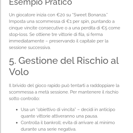
Esempio Pratico
Un giocatore inizia con €20 su “Sweet Bonanza.”
Imposta una scommessa di €1 per spin, puntando a
cinque vincite consecutive o a una perdita di €5 come
stop‑loss. Se ottiene tre vittorie di fila, si ferma
immediatamente – preservando il capitale per la
sessione successiva.
5. Gestione del Rischio al
Volo
Il brivido del gioco rapido può tentarti a raddoppiare la
scommessa a metà sessione. Per mantenere il rischio
sotto controllo:
Usa un “obiettivo di vincita” – decidi in anticipo
quante vittorie attiveranno una pausa.
Controlla il bankroll; evita di arrivare al minimo
durante una serie negativa.