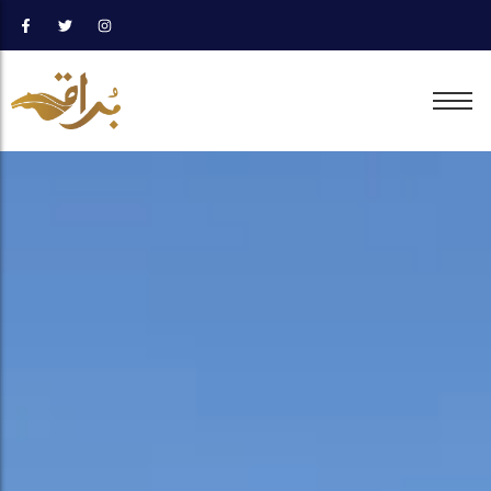
Primary Construction
Primary Construction
Services
Services
Residential & Commercial
Residential & Commercial
Construction
Construction
Turnkey Design + Build Projects
Turnkey Design + Build Projects
Grey Stucture Works
Grey Stucture Works
Primary Services Gallery
Primary Services Gallery