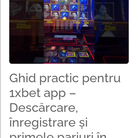
Ghid practic pentru
1xbet app –
Descărcare,
înregistrare și
primele pariuri în