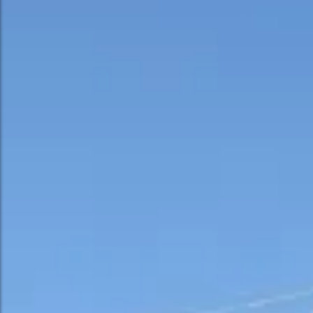
Specialize Technical Services
Specialize Technical Services
Architectural & Interior Planning
Architectural & Interior Planning
MEP Systems
MEP Systems
Steel Structure Works &
Steel Structure Works &
Fabrication
Fabrication
Specialize Services Gallery
Specialize Services Gallery
PM & Infra structure
PM & Infra structure
Development
Development
Community Infrastructure
Community Infrastructure
Development
Development
Project Managment & Planning
Project Managment & Planning
Services
Services
PM & Infra Services Gallery
PM & Infra Services Gallery