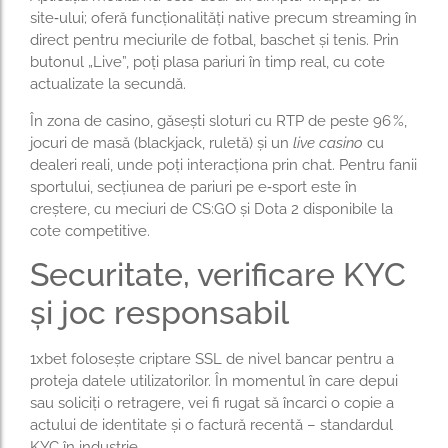
site‑ului; oferă funcționalități native precum streaming în
direct pentru meciurile de fotbal, baschet și tenis. Prin
butonul „Live”, poți plasa pariuri în timp real, cu cote
actualizate la secundă.
În zona de casino, găsești sloturi cu RTP de peste 96 %,
jocuri de masă (blackjack, ruletă) și un
live casino
cu
dealeri reali, unde poți interacționa prin chat. Pentru fanii
sportului, secțiunea de pariuri pe e‑sport este în
creștere, cu meciuri de CS:GO și Dota 2 disponibile la
cote competitive.
Securitate, verificare KYC
și joc responsabil
1xbet folosește criptare SSL de nivel bancar pentru a
proteja datele utilizatorilor. În momentul în care depui
sau soliciți o retragere, vei fi rugat să încarci o copie a
actului de identitate și o factură recentă – standardul
KYC în industrie.