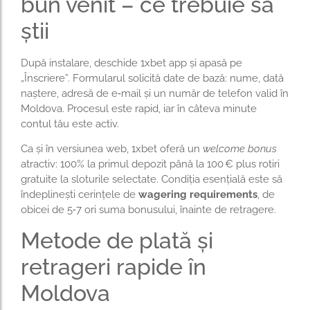
bun venit – ce trebuie să
știi
După instalare, deschide 1xbet app și apasă pe
„Înscriere”. Formularul solicită date de bază: nume, dată
naștere, adresă de e‑mail și un număr de telefon valid în
Moldova. Procesul este rapid, iar în câteva minute
contul tău este activ.
Ca și în versiunea web, 1xbet oferă un
welcome bonus
atractiv: 100% la primul depozit până la 100 € plus rotiri
gratuite la sloturile selectate. Condiția esențială este să
îndeplinești cerințele de
wagering requirements
, de
obicei de 5‑7 ori suma bonusului, înainte de retragere.
Metode de plată și
retrageri rapide în
Moldova