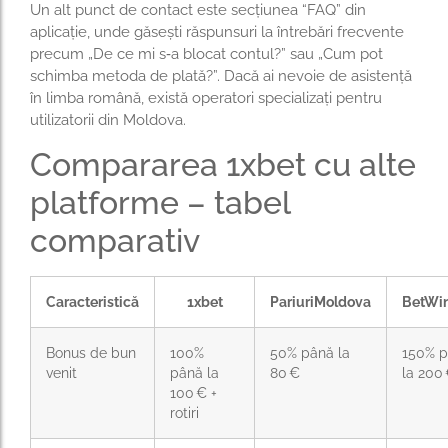
Un alt punct de contact este secțiunea “FAQ” din
aplicație, unde găsești răspunsuri la întrebări frecvente
precum „De ce mi s‑a blocat contul?” sau „Cum pot
schimba metoda de plată?”. Dacă ai nevoie de asistență
în limba română, există operatori specializați pentru
utilizatorii din Moldova.
Compararea 1xbet cu alte
platforme – tabel
comparativ
Caracteristică
1xbet
PariuriMoldova
BetWi
Bonus de bun
100%
50% până la
150% 
venit
până la
80 €
la 200
100 € +
rotiri