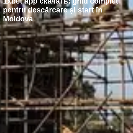
1xbet app скачать: ghid complet
pentru descărcare și start în
Moldova