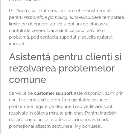
Pe lângă asta, platforma are un set de instrumente
pentru
responsible gambling
: auto‑excludere temporară,
limite de depunere zilnică și opțiuni de blocare a
contului la cerere. Dacă simți că jocul devine o
problemă, poți contacta suportul și solicita ajutorul
imediat.
Asistență pentru clienți și
rezolvarea problemelor
comune
Serviciul de
customer support
este disponibil 24/7 prin
chat live, email și telefon. În majoritatea cazurilor,
problemele legate de depuneri sau verificare sunt
rezolvate în câteva minute prin chat. Pentru întrebări
despre bonusuri, este util să ai la îndemână codul
promoțional afișat în secțiunea “My bonuses”.