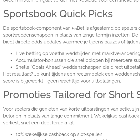
twee minuten, en gaat verder met Roulette voor een snelle spi
Sportsbook Quick Picks
De sportsbook‑component van 55Bet is afgestemd op spelers d
sportweddenschappen in plaats van lange termijn inzetten. De
biedt directe odds‑updates waarmee je tijdens pauzes of tijdens
Live betting op voetbalwedstrijden met marktveranderinge
Accumulator‑bonussen die snel oplopen bij meerdere su
Snelle “Goals Ahead” weddenschappen die direct uitbetal
Het resultaat? Je kunt tijdens een reclameblok een weddensch
score is bijgewerkt—geen wachttijd voor uitbetalingen.
Promoties Tailored for Short 
Voor spelers die genieten van korte uitbarstingen van actie, zi
belonen in plaats van lange commitment. Wekelijkse cashback op 
verliest, snel een deel terugkrijgt.
10% wekelijkse cashback op slot‑spellen.