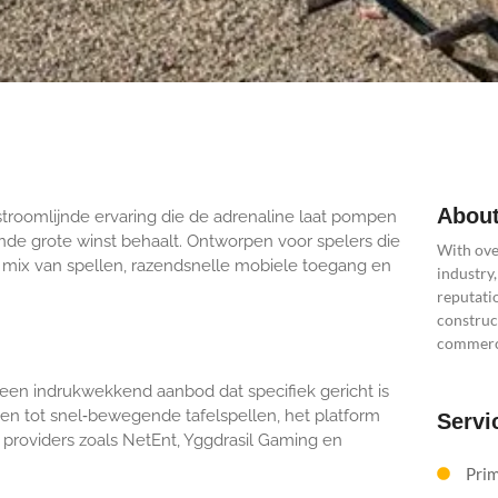
About
troomlijnde ervaring die de adrenaline laat pompen
nde grote winst behaalt. Ontworpen voor spelers die
With ove
e mix van spellen, razendsnelle mobiele toegang en
industry,
reputatio
construct
commerci
 een indrukwekkend aanbod dat specifiek gericht is
ien tot snel‑bewegende tafelspellen, het platform
Servi
providers zoals NetEnt, Yggdrasil Gaming en
Prim