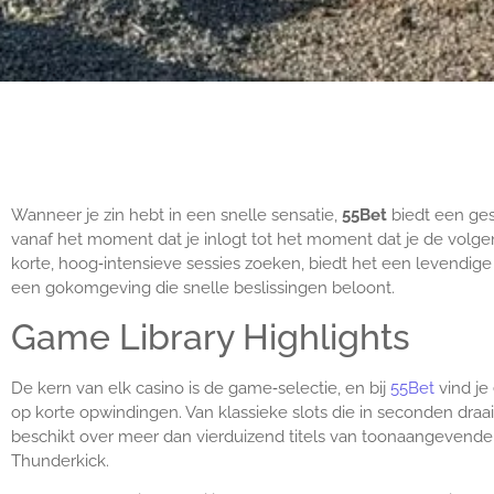
Wanneer je zin hebt in een snelle sensatie,
55Bet
biedt een ges
vanaf het moment dat je inlogt tot het moment dat je de volge
korte, hoog‑intensieve sessies zoeken, biedt het een levendig
een gokomgeving die snelle beslissingen beloont.
Game Library Highlights
De kern van elk casino is de game‑selectie, en bij
55Bet
vind je
op korte opwindingen. Van klassieke slots die in seconden draa
beschikt over meer dan vierduizend titels van toonaangevende 
Thunderkick.