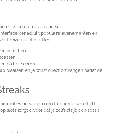
n—alles binnen tien minuten speeltijd.
ie de voorkeur geven aan snel
 interface benadrukt populaire evenementen en
 het reizen kunt inzetten.
n in realtime.
ccessen.
en na het scoren.
ap plaatsen en je winst direct ontvangen nadat de
Streaks
jn promoties ontworpen om frequente speeltijd te
slots zorgt ervoor dat je zelfs als je een sessie