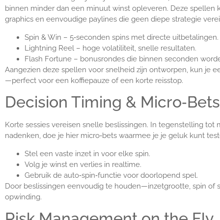
binnen minder dan een minuut winst opleveren. Deze spellen ke
graphics en eenvoudige paylines die geen diepe strategie verei
Spin & Win – 5‑seconden spins met directe uitbetalingen.
Lightning Reel – hoge volatiliteit, snelle resultaten.
Flash Fortune – bonusrondes die binnen seconden worde
Aangezien deze spellen voor snelheid zijn ontworpen, kun je ee
—perfect voor een koffiepauze of een korte reisstop.
Decision Timing & Micro‑Bets
Korte sessies vereisen snelle beslissingen. In tegenstelling tot
nadenken, doe je hier micro‑bets waarmee je je geluk kunt test
Stel een vaste inzet in voor elke spin.
Volg je winst en verlies in realtime.
Gebruik de auto‑spin‑functie voor doorlopend spel.
Door beslissingen eenvoudig te houden—inzetgrootte, spin of
opwinding.
Risk Management on the Fly