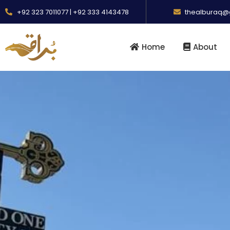
+92 323 7011077 | +92 333 4143478
thealburaq@
Home
About