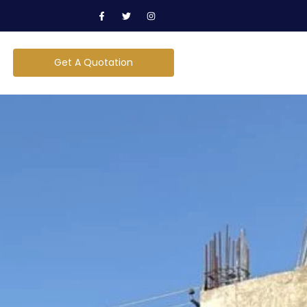
Get A Quotation