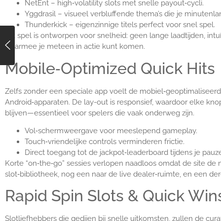
NetEnt – high‑volatility slots met snelle payout‑cycli.
Yggdrasil – visueel verbluffende thema’s die je minutenl
Thunderkick – eigenzinnige titels perfect voor snel spel.
Elk spel is ontworpen voor snelheid: geen lange laadtijden, intu
waarmee je meteen in actie kunt komen.
Mobile‑Optimized Quick Hits
Zelfs zonder een speciale app voelt de mobiel‑geoptimaliseerde 
Android‑apparaten. De lay-out is responsief, waardoor elke kno
blijven—essentieel voor spelers die vaak onderweg zijn.
Vol‑schermweergave voor meeslepend gameplay.
Touch‑vriendelijke controls verminderen frictie.
Direct toegang tot de jackpot‑leaderboard tijdens je pauz
Korte “on‑the‑go” sessies verlopen naadloos omdat de site de n
slot‑bibliotheek, nog een naar de live dealer‑ruimte, en een de
Rapid Spin Slots & Quick Win
Slotliefhebbers die gedijen bij snelle uitkomsten, zullen de cur