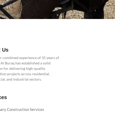
 Us
r combined experience of 35 years of
 Al Buraq has established a solid
n for delivering high-quality
ion projects across residential,
al, and industrial sectors.
ces
ary Construction Services