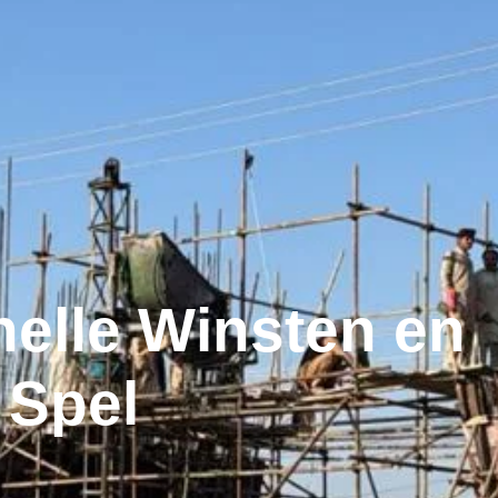
nelle Winsten en
 Spel