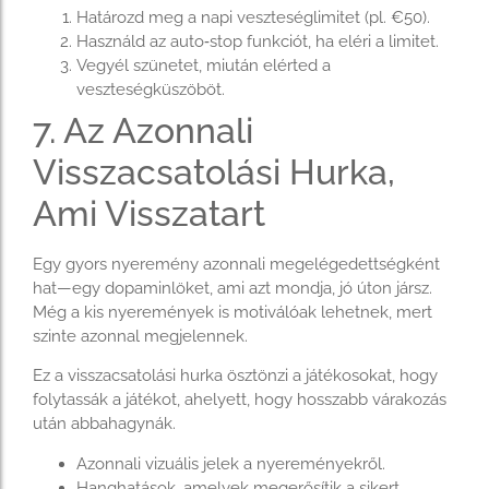
Határozd meg a napi veszteséglimitet (pl. €50).
Használd az auto‑stop funkciót, ha eléri a limitet.
Vegyél szünetet, miután elérted a
veszteségküszöböt.
7. Az Azonnali
Visszacsatolási Hurka,
Ami Visszatart
Egy gyors nyeremény azonnali megelégedettségként
hat—egy dopaminlöket, ami azt mondja, jó úton jársz.
Még a kis nyeremények is motiválóak lehetnek, mert
szinte azonnal megjelennek.
Ez a visszacsatolási hurka ösztönzi a játékosokat, hogy
folytassák a játékot, ahelyett, hogy hosszabb várakozás
után abbahagynák.
Azonnali vizuális jelek a nyereményekről.
Hanghatások, amelyek megerősítik a sikert.