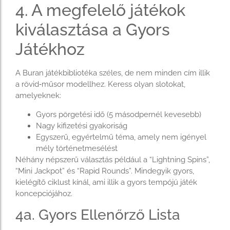
4. A megfelelő játékok
kiválasztása a Gyors
Játékhoz
A Buran játékbibliotéka széles, de nem minden cím illik
a rövid‑műsor modellhez. Keress olyan slotokat,
amelyeknek:
Gyors pörgetési idő (5 másodpernél kevesebb)
Nagy kifizetési gyakoriság
Egyszerű, egyértelmű téma, amely nem igényel
mély történetmesélést
Néhány népszerű választás például a “Lightning Spins”,
“Mini Jackpot” és “Rapid Rounds”. Mindegyik gyors,
kielégítő ciklust kínál, ami illik a gyors tempójú játék
koncepciójához.
4a. Gyors Ellenőrző Lista