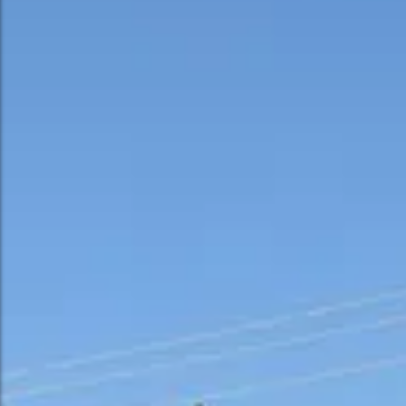
Specialize Technical Services
Specialize Technical Services
Architectural & Interior Planning
Architectural & Interior Planning
MEP Systems
MEP Systems
Steel Structure Works &
Steel Structure Works &
Fabrication
Fabrication
Specialize Services Gallery
Specialize Services Gallery
PM & Infra structure
PM & Infra structure
Development
Development
Community Infrastructure
Community Infrastructure
Development
Development
Project Managment & Planning
Project Managment & Planning
Services
Services
PM & Infra Services Gallery
PM & Infra Services Gallery