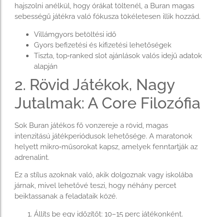
hajszolni anélkül, hogy órákat töltenél, a Buran magas
sebességű játékra való fókusza tökéletesen illik hozzád.
Villámgyors betöltési idő
Gyors befizetési és kifizetési lehetőségek
Tiszta, top‑ranked slot ajánlások valós idejű adatok
alapján
2. Rövid Játékok, Nagy
Jutalmak: A Core Filozófia
Sok Buran játékos fő vonzereje a rövid, magas
intenzitású játékperiódusok lehetősége. A maratonok
helyett mikro‑műsorokat kapsz, amelyek fenntartják az
adrenalint.
Ez a stílus azoknak való, akik dolgoznak vagy iskolába
járnak, mivel lehetővé teszi, hogy néhány percet
beiktassanak a feladataik közé.
Állíts be egy időzítőt: 10–15 perc játékonként.