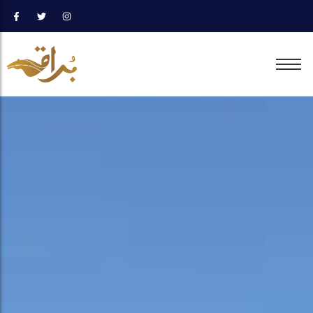
Primary Construction
Primary Construction
Services
Services
Residential & Commercial
Residential & Commercial
Construction
Construction
Turnkey Design + Build Projects
Turnkey Design + Build Projects
Grey Stucture Works
Grey Stucture Works
Primary Services Gallery
Primary Services Gallery