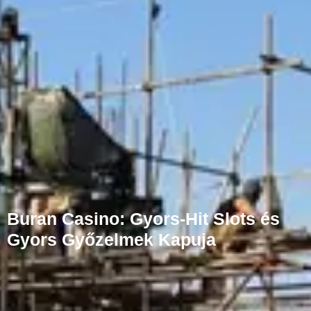
Buran Casino: Gyors‑Hit Slots és
Gyors Győzelmek Kapuja