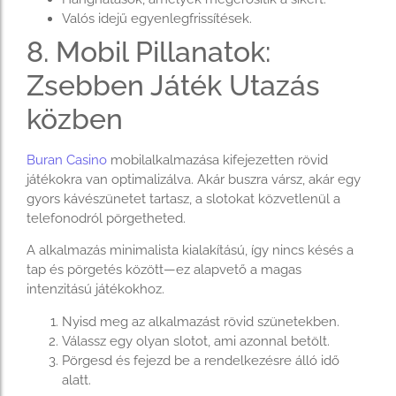
Valós idejű egyenlegfrissítések.
8. Mobil Pillanatok:
Zsebben Játék Utazás
közben
Buran Casino
mobilalkalmazása kifejezetten rövid
játékokra van optimalizálva. Akár buszra vársz, akár egy
gyors kávészünetet tartasz, a slotokat közvetlenül a
telefonodról pörgetheted.
A alkalmazás minimalista kialakítású, így nincs késés a
tap és pörgetés között—ez alapvető a magas
intenzitású játékokhoz.
Nyisd meg az alkalmazást rövid szünetekben.
Válassz egy olyan slotot, ami azonnal betölt.
Pörgesd és fejezd be a rendelkezésre álló idő
alatt.