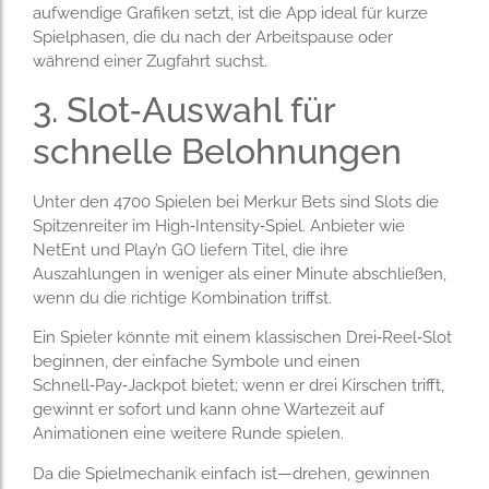
aufwendige Grafiken setzt, ist die App ideal für kurze
Spielphasen, die du nach der Arbeitspause oder
während einer Zugfahrt suchst.
3. Slot‑Auswahl für
schnelle Belohnungen
Unter den 4700 Spielen bei Merkur Bets sind Slots die
Spitzenreiter im High‑Intensity‑Spiel. Anbieter wie
NetEnt und Play’n GO liefern Titel, die ihre
Auszahlungen in weniger als einer Minute abschließen,
wenn du die richtige Kombination triffst.
Ein Spieler könnte mit einem klassischen Drei‑Reel‑Slot
beginnen, der einfache Symbole und einen
Schnell‑Pay‑Jackpot bietet; wenn er drei Kirschen trifft,
gewinnt er sofort und kann ohne Wartezeit auf
Animationen eine weitere Runde spielen.
Da die Spielmechanik einfach ist—drehen, gewinnen