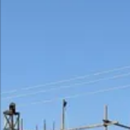
Specialize Technical Services
Specialize Technical Services
Architectural & Interior Planning
Architectural & Interior Planning
MEP Systems
MEP Systems
Steel Structure Works &
Steel Structure Works &
Fabrication
Fabrication
Specialize Services Gallery
Specialize Services Gallery
PM & Infra structure
PM & Infra structure
Development
Development
Community Infrastructure
Community Infrastructure
Development
Development
Project Managment & Planning
Project Managment & Planning
Services
Services
PM & Infra Services Gallery
PM & Infra Services Gallery