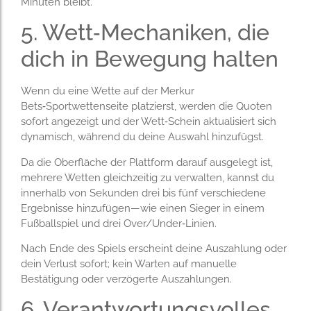
Minuten bleibt.
5. Wett‑Mechaniken, die
dich in Bewegung halten
Wenn du eine Wette auf der Merkur
Bets‑Sportwettenseite platzierst, werden die Quoten
sofort angezeigt und der Wett‑Schein aktualisiert sich
dynamisch, während du deine Auswahl hinzufügst.
Da die Oberfläche der Plattform darauf ausgelegt ist,
mehrere Wetten gleichzeitig zu verwalten, kannst du
innerhalb von Sekunden drei bis fünf verschiedene
Ergebnisse hinzufügen—wie einen Sieger in einem
Fußballspiel und drei Over/Under‑Linien.
Nach Ende des Spiels erscheint deine Auszahlung oder
dein Verlust sofort; kein Warten auf manuelle
Bestätigung oder verzögerte Auszahlungen.
6. Verantwortungsvolles