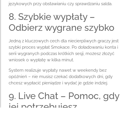
językowych przy obstawianiu czy sprawdzaniu salda.
8. Szybkie wypłaty –
Odbierz wygrane szybko
Jedną z kluczowych cech dla niecierpliwych graczy jest
szybki proces wypłat Smokace. Po doładowaniu konta i
serii wygranych podczas krótkich sesji, możesz złożyć
wniosek o wypłatę w kilka minut.
System realizuje wypłaty nawet w weekendy bez
opóźnień – nie musisz czekać dodatkowych dni, gdy
chcesz wypłacić pieniądze i wydać je gdzie indziej.
9. Live Chat – Pomoc, gdy
jej potrzebujesz
Kasyno oferuje wsparcie przez live chat 24/7, choć
obecnie dostępne tylko w dwóch językach. Jeśli grasz