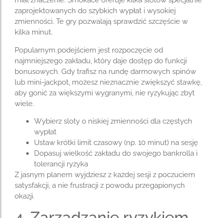
miał znaczenie. Smokace oferuje kilka slotów specjalnie
zaprojektowanych do szybkich wypłat i wysokiej
zmienności. Te gry pozwalają sprawdzić szczęście w
kilka minut.
Popularnym podejściem jest rozpoczęcie od
najmniejszego zakładu, który daje dostęp do funkcji
bonusowych. Gdy trafisz na rundę darmowych spinów
lub mini-jackpot, możesz nieznacznie zwiększyć stawkę,
aby gonić za większymi wygranymi, nie ryzykując zbyt
wiele.
Wybierz sloty o niskiej zmienności dla częstych
wypłat
Ustaw krótki limit czasowy (np. 10 minut) na sesję
Dopasuj wielkość zakładu do swojego bankrolla i
tolerancji ryzyka
Z jasnym planem wyjdziesz z każdej sesji z poczuciem
satysfakcji, a nie frustracji z powodu przegapionych
okazji.
4. Zarządzanie ryzykiem