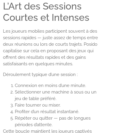
L’Art des Sessions
Courtes et Intenses
Les joueurs mobiles participent souvent à des
sessions rapides — juste assez de temps entre
deux réunions ou lors de courts trajets. Posido
capitalise sur cela en proposant des jeux qui
offrent des résultats rapides et des gains
satisfaisants en quelques minutes.
Déroulement typique d’une session :
Connexion en moins d’une minute.
Sélectionner une machine à sous ou un
jeu de table préféré.
Faire tourner ou miser.
Profiter d’un résultat instantané.
Répéter ou quitter — pas de longues
périodes d’attente.
Cette boucle maintient les joueurs captivés