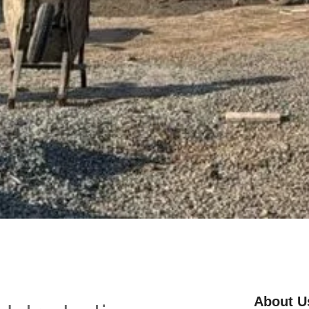
About U